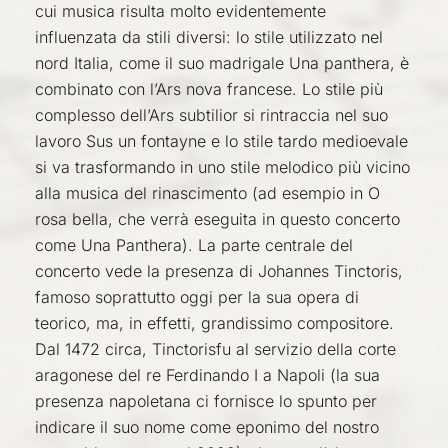
cui musica risulta molto evidentemente
influenzata da stili diversi: lo stile utilizzato nel
nord Italia, come il suo
madrigale
Una
panthera
, è
combinato con l’Ars nova francese. Lo stile più
complesso dell’
Ars
subtilior
si rintraccia nel suo
lavoro
Sus un
fontayne
e lo stile tardo medioevale
si va trasformando in uno stile melodico più vicino
alla musica del rinascimento (ad esempio in
O
rosa bella
, che verrà eseguita in questo concerto
come
Una Panthera
). La parte centrale del
concerto vede la presenza di Johannes
Tinc
t
oris
,
famoso soprattutto oggi per la sua opera di
teorico, ma, in effetti, grandissimo compositore.
Dal 1472 circa,
Tinctoris
fu al servizio della corte
aragonese del re Ferdinando I a Napoli (la sua
presenza napoletana ci fornisce lo spunto per
indicare il suo nome come eponimo del nostro