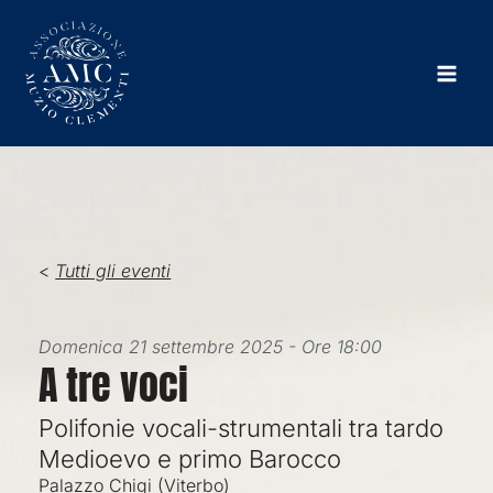
Vai
al
contenuto
<
Tutti gli eventi
Domenica 21 settembre 2025 - Ore 18:00
A tre voci
Polifonie vocali-strumentali tra tardo
Medioevo e primo Barocco
Palazzo Chigi (Viterbo)