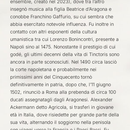
ensemble, creato nel 2023), dove tra l’altro
insegnò musica alla figlia Beatrice d’Aragona e
conobbe Franchino Gaffurio, su cui sembra che
abbia esercitato notevole influenza. Fu inoltre in
contatto con altri esponenti della cultura
umanistica
tra cui Lorenzo Bonincontri, presente a
Napoli sino al 1475. Nonostante il prestigio di cui
godé, gli ultimi decenni della vita di
Tinctoris
sono
ancora in parte sconosciuti. Nel 1490 circa lasciò
la corte napoletana e probabilmente nei
primissimi anni del Cinquecento tornò
definitivamente in patria, dopo che, l’11 giugno
1502, rinunciò a Roma alla prebenda di circa 100
ducati assegnatagli dagli Aragonesi. Alexander
Ackermann detto Agricola, si trasferì in giovane
età in Italia, dove risiedette per grande parte della
sua vita, alternando il soggiorno nella penisola
con viaggi verso la Francia e i Paesi Bassi. Fu